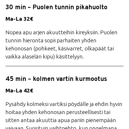
30 min – Puolen tunnin pikahuolto
Ma-La 32€
Nopea apu arjen akuutteihin kireyksiin. Puolen
tunnin hieronta sopii parhaiten yhden
kehonosan (pohkeet, käsivarret, olkapäät tai
vaikka alaselän kipu) käsittelyyn.
45 min – kolmen vartin kurmootus
Ma-La 42€
Pysähdy kolmeksi vartiksi pöydälle ja ehdin hyvin
hoitaa yhden kehonosan perusteellisesti tai
sitten antaa akuuttia apua pariin pienempään
vaivaan. Suosituin vaihtoehto, kun ongelmana