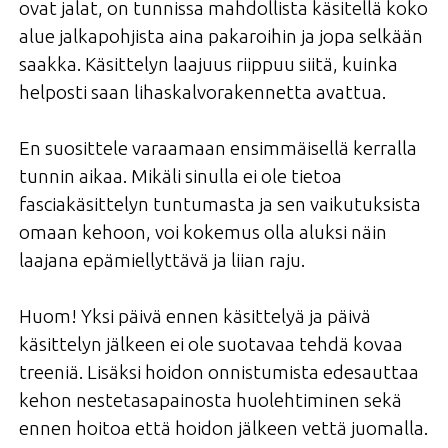
ovat jalat, on tunnissa mahdollista käsitellä koko
alue jalkapohjista aina pakaroihin ja jopa selkään
saakka. Käsittelyn laajuus riippuu siitä, kuinka
helposti saan lihaskalvorakennetta avattua.
En suosittele varaamaan ensimmäisellä kerralla
tunnin aikaa. Mikäli sinulla ei ole tietoa
fasciakäsittelyn tuntumasta ja sen vaikutuksista
omaan kehoon, voi kokemus olla aluksi näin
laajana epämiellyttävä ja liian raju.
Huom! Yksi päivä ennen käsittelyä ja päivä
käsittelyn jälkeen ei ole suotavaa tehdä kovaa
treeniä. Lisäksi hoidon onnistumista edesauttaa
kehon nestetasapainosta huolehtiminen sekä
ennen hoitoa että hoidon jälkeen vettä juomalla.