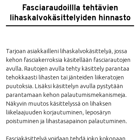
Fasciaraudoillla tehtävien
lihaskalvokäsittelyiden hinnasto
Tarjoan asiakkailleni lihaskalvokäsittelyä, jossa
kehon fasciakerroksia käsitellään fasciarautojen
avulla. Rautojen avulla tehty käsittely parantaa
tehokkaasti lihasten tai jänteiden liikeratojen
puutoksia. Lisäksi käsittelyn avulla pystytään
parantamaan kehon palautumismekanismeja.
Näkyvin muutos käsittelyssä on lihaksen
liikelaajuuden korjautuminen, leposäryn
poistuminen ja lihastasapainon palautuminen.
Fasciakäsittelyä voidaan tehdä joko kokonaan