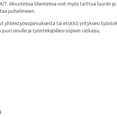
4/7. Akuuteissa tilanteissa voit myös tarttua luuriin j
staa puhelimeen.
ut yhteistyösopimuksesta tai etsitkö yrityksesi työntek
juuri sinulle ja työntekijöillesi sopivin ratkaisu.
i