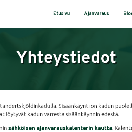
Etusivu
Ajanvaraus
Blo
Yhteystiedot
 Standertskjöldinkadulla. Sisäänkäynti on kadun puolella
at löytyvät kadun varresta sisäänkäynnin edestä.
mmin
sähköisen ajanvarauskalenterin kautta
. Kalent