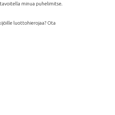
a tavoitella minua puhelimitse.
ijöille luottohierojaa? Ota