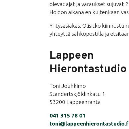
olevat ajat ja varaukset sujuvat 2
Hoidon aikana en kuitenkaan va
Yritysasiakas: Olisitko kiinnostun
yhteyttä sähköpostilla ja etsitään 
Lappeen
Hierontastudio
Toni Jouhkimo
Standertskjöldinkatu 1
53200 Lappeenranta
041 315 78 01
toni@lappeenhierontastudio.f