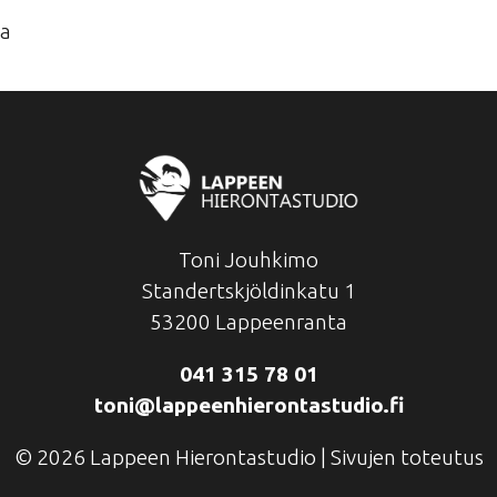
La
Toni Jouhkimo
Standertskjöldinkatu 1
53200 Lappeenranta
041 315 78 01
toni@lappeenhierontastudio.fi
© 2026 Lappeen Hierontastudio |
Sivujen toteutus