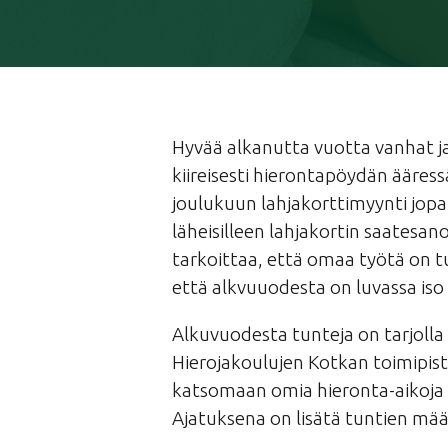
Hyvää alkanutta vuotta vanhat j
kiireisesti hierontapöydän ääress
joulukuun lahjakorttimyynti jopa
läheisilleen lahjakortin saatesan
tarkoittaa, että omaa työtä on tul
että alkvuuodesta on luvassa iso 
Alkuvuodesta tunteja on tarjol
Hierojakoulujen Kotkan toimipistee
katsomaan omia hieronta-aikoja ma
Ajatuksena on lisätä tuntien m