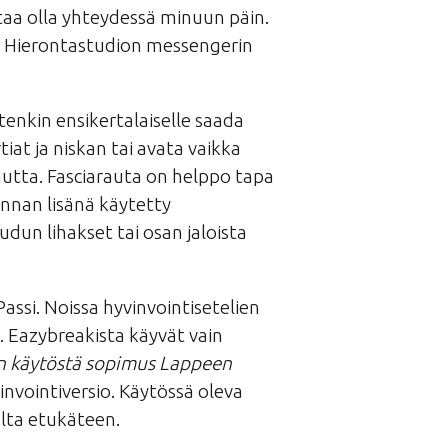
attaa olla yhteydessä minuun päin.
 Hierontastudion messengerin
enkin ensikertalaiselle saada
tiat ja niskan tai avata vaikka
utta. Fasciarauta on helppo tapa
ronnan lisänä käytetty
dun lihakset tai osan jaloista
assi. Noissa hyvinvointisetelien
. Eazybreakista käyvät vain
akin käytöstä sopimus Lappeen
invointiversio. Käytössä oleva
lta etukäteen.