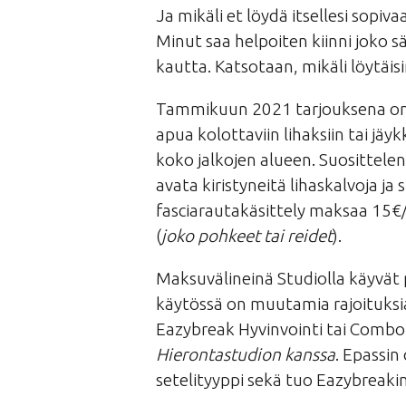
Ja mikäli et löydä itsellesi sopiv
Minut saa helpoiten kiinni joko s
kautta. Katsotaan, mikäli löytäi
Tammikuun 2021 tarjouksena on t
apua kolottaviin lihaksiin tai jäyk
koko jalkojen alueen. Suosittele
avata kiristyneitä lihaskalvoja ja 
fasciarautakäsittely maksaa 15€/1
(
joko pohkeet tai reidet
).
Maksuvälineinä Studiolla käyvät p
käytössä on muutamia rajoituksia
Eazybreak Hyvinvointi tai Comb
Hierontastudion kanssa
. Epassin
setelityyppi sekä tuo Eazybreak