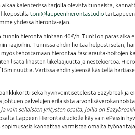
aa aikaa kalenterissa tarjolla olevista tunneista, kann
ähköpostilla
toni@lappeenhierontastudio
tai Lappeen
simme yhdessä hieronta-ajan.
unnin hieronta hintaan 40€/h. Tunti on paras aika et
kiin raajoihin. Tunnissa ehdin hoitaa helposti selän, har
n myös tehostamaan hierontaa fasciarauta-hoitojen ka
siten lisätä lihasten liikelaajuutta ja nestekiertoa. Hie
5minuuttia. Vartissa ehdin yleensä käsitellä hartiaseu
ankkikortti sekä hyvinvointiseteleistä Eazybreak ja eP
 johtuen palvelujen erilaisista arvonlisäverokannoista
o
ja vain sellaisten yritysten osalta, joilla on Eazybre
 osalta Lappeen Hierontastudiolle käy vain ePassin hyv
in sopimusasia kannattaa varmistaa omalta työnantaja