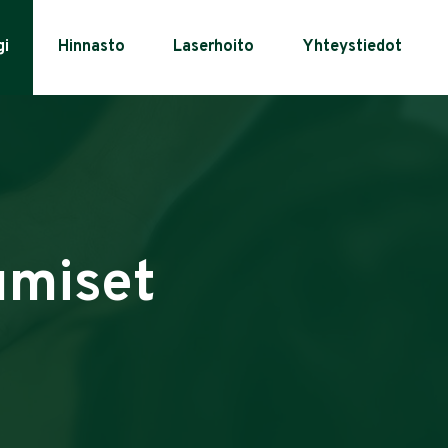
gi
Hinnasto
Laserhoito
Yhteystiedot
umiset