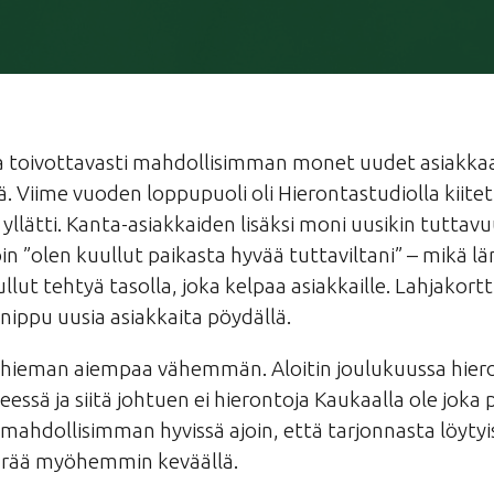
a toivottavasti mahdollisimman monet uudet asiakka
ä. Viime vuoden loppupuoli oli Hierontastudiolla kiitet
 yllätti. Kanta-asiakkaiden lisäksi moni uusikin tutta
oin ”olen kuullut paikasta hyvää tuttaviltani” – mikä l
lut tehtyä tasolla, joka kelpaa asiakkaille. Lahjakortt
nippu uusia asiakkaita pöydällä.
la hieman aiempaa vähemmän. Aloitin joulukuussa hi
ssä ja siitä johtuen ei hierontoja Kaukaalla ole joka p
hdollisimman hyvissä ajoin, että tarjonnasta löytyisi
äärää myöhemmin keväällä.